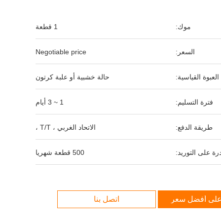
موك:
1 قطعة
السعر:
Negotiable price
العبوة القياسية:
حالة خشبية أو علبة كرتون
فترة التسليم:
1 ~ 3 أيام
طريقة الدفع:
الاتحاد الغربي ، T/T ،
رة على التوريد:
500 قطعة شهريا
لى أفضل سعر
اتصل بنا