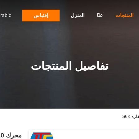
المنتجات
عنّا
المنزل
إقتباس
rabic
تفاصيل المنتجات
محرك 320 لون أصفر مادة فولاذية لـ حفارة S6K