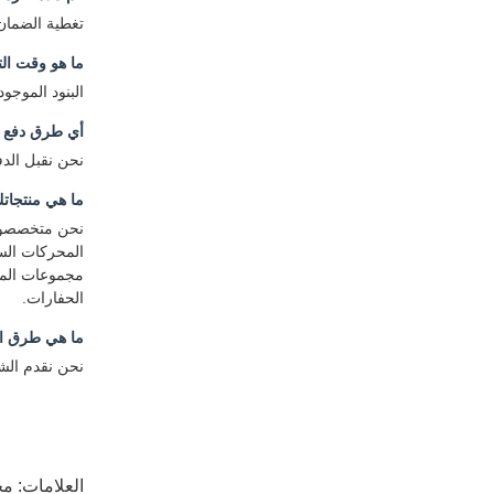
تغطية الضمان تتراوح من 6 إلى 12 شه
ما هو وقت ال
البنود الموجودة في المخزون: 1-3 أيام. البنود الخارجة عن
أي طرق دفع ت
نحن نقبل الدفع
ما هي منتجاتك
نحن متخصصون 
المحركات الس
مجموعات المفا
الحفارات.
ما هي طرق ال
نحن نقدم الشحن عن طريق ، UPS، FedEx، EMS
العلامات:
محر