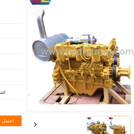
القد
احصل ع