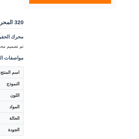
320 المحركات الصفراء المواد الفولاذية للحفر S6K
محرك الحفر Assy S6K لمحرك الديزل C
تم تصميم محرك الحفر Assy S6K خصيصاً لنموذج الحفر E320C. نحن نقدم مكونات 
مواصفات الم
اسم المنتج
النموذج
اللون
المواد
الحالة
الجودة