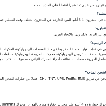
راً اعتماداً على المنتج المحدد.
تسليم؟
 المخزون: يختلف وقت التسليم حسب الكمية وسيتم تأكيده أثناء الاقتباس.
قبلون؟
 عبر البريد الإلكتروني والاتحاد الغربي.
 الرئيسية؟
في قطع الغيار الكاملة للحفر بما في ذلك المضخات الهيدروليكية، المكونات ا
فرية، مضخات التروس الهيدروليكية، محركات المروحة الهيدروليكية،منظمات ال
صل الدورية ، صمامات الإغاثة ، أجزاء المحرك النهائي ، مجموعات الختم ، مج
شحن المتاحة؟
DHL، TNT، فضلا عن خيارات الشحن البحري والجوي.
ك حفارة ذو 4 أشواط
,
محرك حفارة مبرد بالهواء
,
محرك B3.3 Cummins