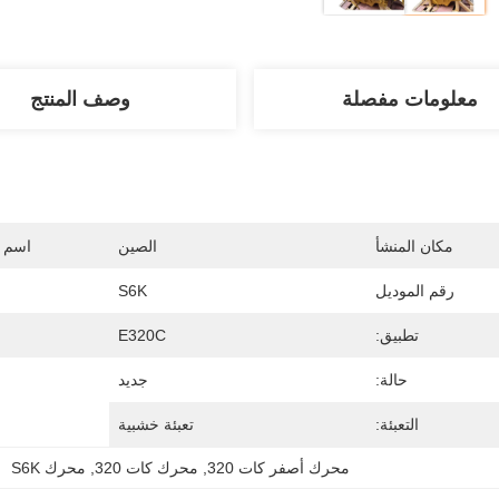
معلومات مفصلة
وصف المنتج
مكان المنشأ
الصين
اسم ا
رقم الموديل
S6K
تطبيق:
E320C
حالة:
جديد
التعبئة:
تعبئة خشبية
محرك أصفر كات 320
, 
محرك كات 320
, 
محرك S6K