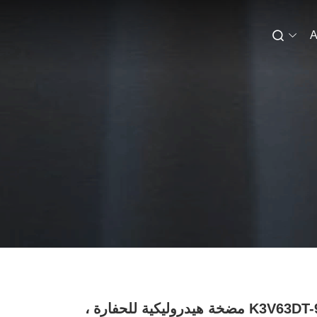
A
K3V63DT-9N09 مضخة هيدروليكية للحفارة ،