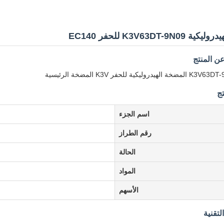
K3V63DT-9N للحفر EC140
ن المنتج
يكية للحفر K3V المضخة الرئيسية
تج
اسم الجزء
رقم الطراز
الحالة
المواد
الأسهم
تقنية