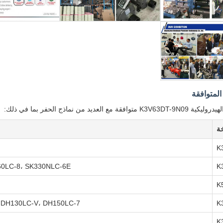
المتوافقة
ة مع العديد من نماذج الحفر بما في ذلك:
ة
K
260LC-8، SK330NLC-6E
K
K
 DH130LC-V، DH150LC-7
K
K