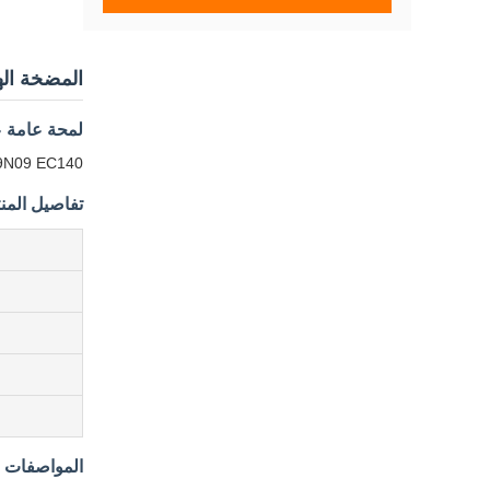
المضخة الهيدروليكية 09
لمحة عامة ع
K3V63DT-9N09 EC140 المضخة الهيدرول
تفاصيل المن
المواصفات ال