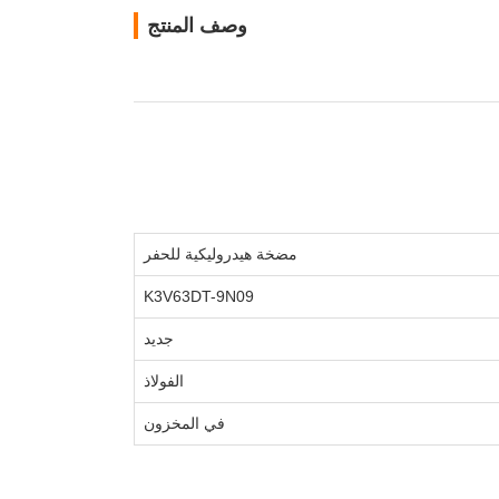
وصف المنتج
مضخة هيدروليكية للحفر
K3V63DT-9N09
جديد
الفولاذ
في المخزون