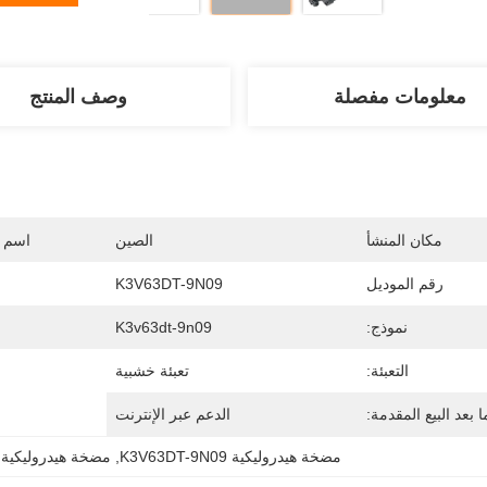
معلومات مفصلة
وصف المنتج
مكان المنشأ
الصين
اسم ا
رقم الموديل
K3V63DT-9N09
نموذج:
K3v63dt-9n09
التعبئة:
تعبئة خشبية
 بعد البيع المقدمة:
الدعم عبر الإنترنت
مضخة هيدروليكية K3V63DT-9N09
, 
مضخة هيدروليكية 