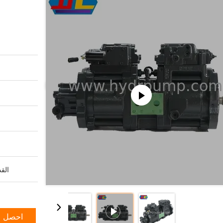
القد
احصل ع