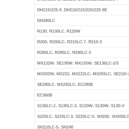
DH215/225-9, DH210/215/220/225-9E
DH280LC
R130, R130LC, R120W
R200، R200LC، R210LC-7، R210-3
R280LC، R290LC، R290LC-3
MX132W، SE130W، MX135W، SE130LC-2/3
MX202W، MX222، MX222LC، MX255LC، SE210/-2
SE280LC، MX292LC، EC290B
EC360B
S130LC-2، S130LC-3، S120W، S130W، S130-V
S220LC، S220LC-3، S220LC-V، SH200، SH200L
SH210LC-5، SH240