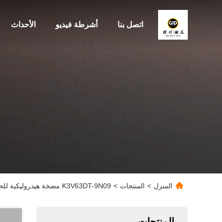
اتصل بنا
أشرطة فيديو
الأحداث
المنزل
>
المنتجات
>
K3V63DT-9N09 مضخة هيدروليكية للحفارة ، EC140 Excavator
المنتجات