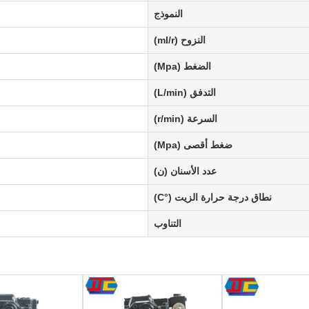
النموذج
النزوح (ml/r)
الضغط (Mpa)
التدفق (L/min)
السرعة (r/min)
ضغط أقصى (Mpa)
عدد الأسنان (ن)
نطاق درجة حرارة الزيت (°C)
التناوب