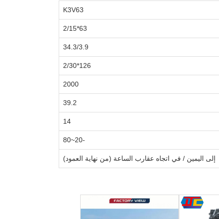
K3V63
63*2/15
34.3/3.9
126*2/30
2000
39.2
14
-20~80
إلى اليمين / في اتجاه عقارب الساعة (من نهاية العمود)