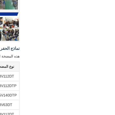
نماذج الحفر 
هذه المضخة الهيدروليكية K3V63DT-9N09 متوافق
نوع المضخ
3V112DT
3V112DTP
5V140DTP
3V63DT
3V112DT