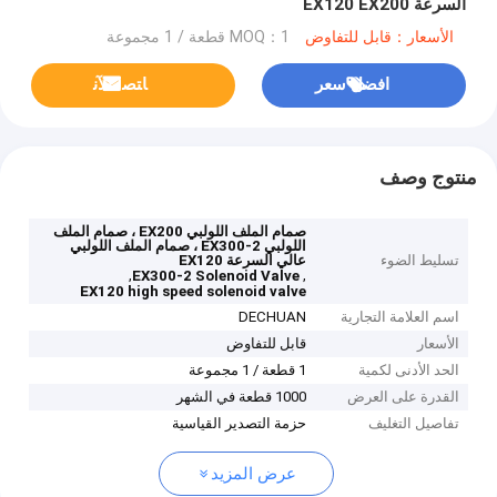
السرعة EX120 EX200
الأسعار：قابل للتفاوض
MOQ：1 قطعة / 1 مجموعة
افضل سعر
ﺎﺘﺼﻟ ﺍﻶﻧ
منتوج وصف
صمام الملف اللولبي EX200 ، صمام الملف
اللولبي EX300-2 ، صمام الملف اللولبي
تسليط الضوء
عالي السرعة EX120
,
,
EX300-2 Solenoid Valve
EX120 high speed solenoid valve
اسم العلامة التجارية
DECHUAN
الأسعار
قابل للتفاوض
الحد الأدنى لكمية
1 قطعة / 1 مجموعة
القدرة على العرض
1000 قطعة في الشهر
تفاصيل التغليف
حزمة التصدير القياسية
عرض المزيد