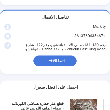
تفاصيل الاتصال
Ms. kity
+8613760635467
رقم 130-131، مبنى آلات قوانغشين، رقم122، شارع
Zhucun East Ring Road ، منطقة Tianhe ، غوانغشو
ﺎﺘﺼﻟ ﺍﻶﻧ
احصل على افضل سعر ل
قطع غيار حفارة هيتاشي الكهربائية
، صمام الملف اللولبي عالي