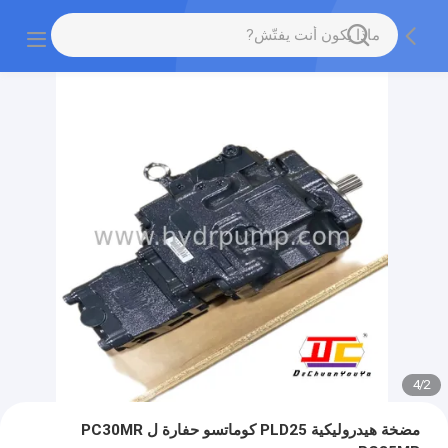
4
/
2
مضخة هيدروليكية PLD25 كوماتسو حفارة ل PC30MR