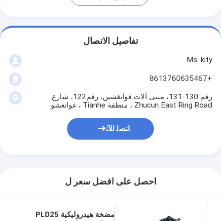
تفاصيل الاتصال
Ms. kity
+8613760635467
رقم 130-131، مبنى آلات قوانغشين، رقم122، شارع
Zhucun East Ring Road ، منطقة Tianhe ، غوانغشو
ﺎﺘﺼﻟ ﺍﻶﻧ
احصل على افضل سعر ل
مضخة هيدروليكية PLD25