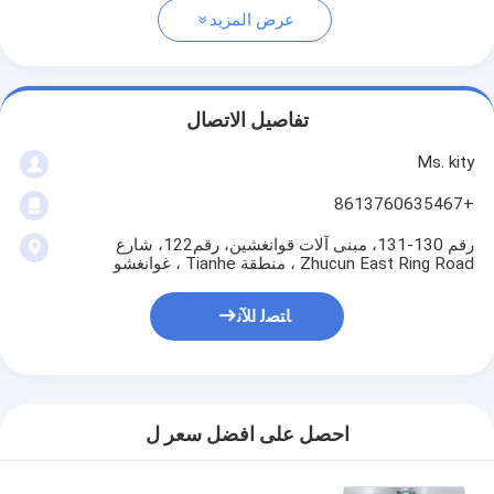
عرض المزيد
تفاصيل الاتصال
Ms. kity
+8613760635467
رقم 130-131، مبنى آلات قوانغشين، رقم122، شارع
Zhucun East Ring Road ، منطقة Tianhe ، غوانغشو
ﺎﺘﺼﻟ ﺍﻶﻧ
احصل على افضل سعر ل