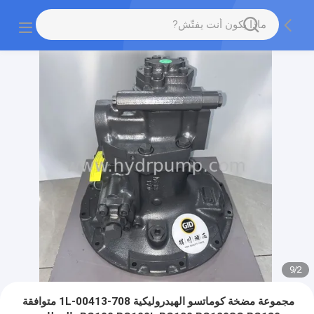
9
/
2
مجموعة مضخة كوماتسو الهيدروليكية 708-1L-00413 متوافقة