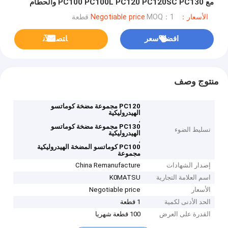
مع PC100 PC100L PC120 PC120SC PC130 والحطام
المتنقل والإعادة BZ120 Tokugawa ضغط النفط GID
الأسعار：Negotiable price
MOQ：1 قطعة
افضل سعر
ﺎﺘﺼﻟ ﺍﻶﻧ
منتوج وصف
PC120 مجموعة مضخة كوماتسو
الهيدروليكية
,
PC130 مجموعة مضخة كوماتسو
تسليط الضوء
الهيدروليكية
,
PC100 كوماتسو المضخة الهيدروليكية
مجموعة
إصدار الشهادات
China Remanufacture
اسم العلامة التجارية
K0MATSU
الأسعار
Negotiable price
الحد الأدنى لكمية
1 قطعة
القدرة على العرض
100 قطعة شهريا