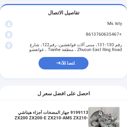
تفاصيل الاتصال
Ms. kity
+8613760635467
رقم 130-131، مبنى آلات قوانغشين، رقم122، شارع
Zhucun East Ring Road ، منطقة Tianhe ، غوانغشو
ﺎﺘﺼﻟ ﺍﻶﻧ
احصل على افضل سعر ل
9199113 جهاز المضخات أجزاء هيتاشي
ZX200 ZX200-E ZX210-AMS ZX210-
HCME ZX210H ZX210K، ZX210N-