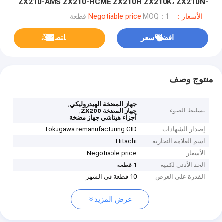
ZX210-AMS ZX210-HCME ZX210H ZX210K، ZX210N-
AMS ZX210N-HCME ZX240-AMS ZX240-HCME توكوجاوا
الأسعار：Negotiable price
MOQ：1 قطعة
هيدروليك إعادة تصنيع GID
افضل سعر
ﺎﺘﺼﻟ ﺍﻶﻧ
منتوج وصف
,
جهاز المضخة الهيدروليكي
تسليط الضوء
,
جهاز المضخة ZX200
أجزاء هيتاشي جهاز مضخة
إصدار الشهادات
Tokugawa remanufacturing GID
اسم العلامة التجارية
Hitachi
الأسعار
Negotiable price
الحد الأدنى لكمية
1 قطعة
القدرة على العرض
10 قطعة في الشهر
عرض المزيد