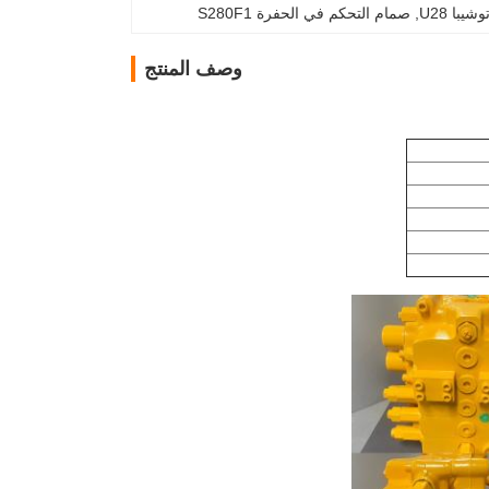
با U28
, 
صمام التحكم في الحفرة S280F1
وصف المنتج