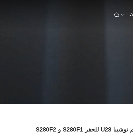
A
صمام تحكم توشيبا U28 للحفر S280F1 و S280F2