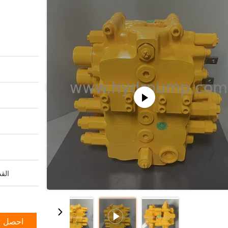
القد
احصل ع