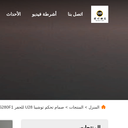
اتصل بنا
أشرطة فيديو
الأحداث
المنزل
>
المنتجات
>
صمام تحكم توشيبا U28 للحفر S280F1 و S280F2 Sumitomo
المنتجات