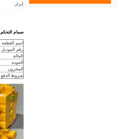
إبراز:
صمام التحكم Toshiba U28 مناسب لحفارات Sumitomo S280F1 و S280F2
اسم القطعة
رقم الموديل
الحالة
الجودة
المخزون
شروط الدفع