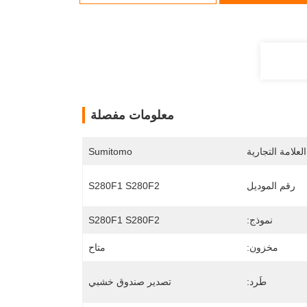
معلومات مفصلة
لعلامة التجارية
Sumitomo
رقم الموديل
S280F1 S280F2
نموذج:
S280F1 S280F2
مخزون:
متاح
طَرد:
تصدير صندوق خشبي