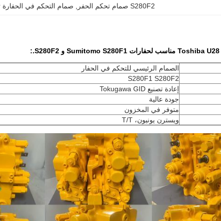
S280F2 صمام تحكم الحفر
, 
صمام التحكم في الحفارة توشي
.​
:
الصمام الرئيسي للتحكم في الحفار
S280F1 S280F2
إعادة تصنيع Tokugawa GID
جودة عالية
متوفر في المخزون
ويسترن يونيون، T/T